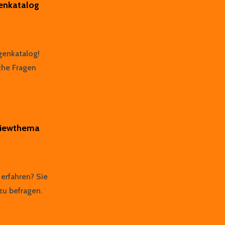
genkatalog
ZIELGRUPPE
agenkatalog!
che Fragen
rviewthema
 erfahren? Sie
zu befragen.