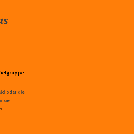
as
Zielgruppe
eld oder die
r sie
DER
N
VERGESSENE
INTERVIEW-
PARTNER:
DIE