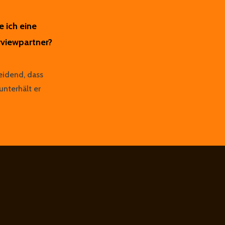
e ich eine
viewpartner?
heidend, dass
unterhält er