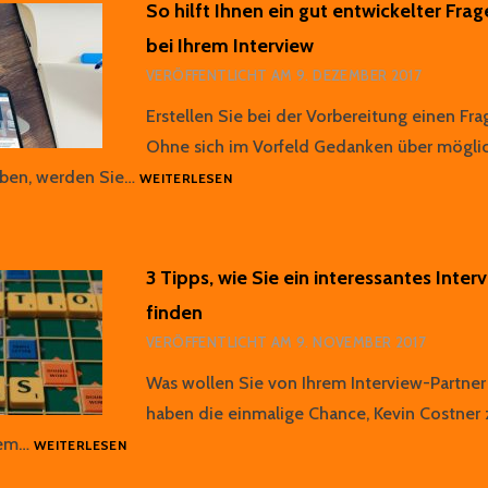
So hilft Ihnen ein gut entwickelter Fra
bei Ihrem Interview
VERÖFFENTLICHT AM
9. DEZEMBER 2017
Erstellen Sie bei der Vorbereitung einen Fr
Ohne sich im Vorfeld Gedanken über mögli
SO
ben, werden Sie…
WEITERLESEN
HILFT
IHNEN
EIN
GUT
3 Tipps, wie Sie ein interessantes Inte
ENTWICKELTER
finden
FRAGENKATALOG
BEI
VERÖFFENTLICHT AM
9. NOVEMBER 2017
IHREM
INTERVIEW
Was wollen Sie von Ihrem Interview-Partner
haben die einmalige Chance, Kevin Costner 
3
dem…
WEITERLESEN
TIPPS,
WIE