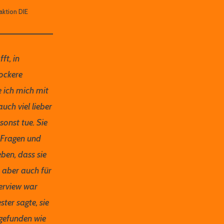
aktion DIE
ft, in
lockere
 ich mich mit
auch viel lieber
sonst tue. Sie
te Fragen und
ben, dass sie
s aber auch für
terview war
ter sagte, sie
rgefunden wie