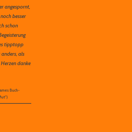
r angespornt,
 noch besser
ich schon
 Begeisterung
les tipptopp
 anders, als
m Herzen danke
sames Buch-
Mut“)