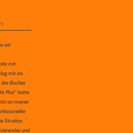
“)
s wir
lte mit
lag mit ins
n des Buches
ht Mut“ hatte
istin an meiner
ofessioneller
e Struktur,
tivierendes und