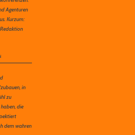
und Agenturen
lus. Kurzum:
de Redaktion
N
nd
fzubauen, in
ühl zu
 haben, die
pektiert
ach dem wahren