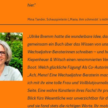
hier.“
Mina Tander, Schauspielerin („Maria, ihm schmeckt´s nicht
„Ulrike Bremm hatte die wunderbare Idee, das
gemeinsam ein Buch über das Wissen von uns
Wechseljahre-Beraterinnen schreiben – und ho
Kiepenheuer & Witsch einen renommierten Ver
Boot. Welch glückliche Fügung! Als Co-Autori
„Ach, Meno! Eine Wechseljahre-Beraterin mac
ich mit ihr eine tolle Frau und Vollblutjournal
Seite. Eine wahre Künstlerin ihres Fachs! Ihr pr
Blick fürs Wesentliche war unverzichtbar für di
und sie fand stets die richtigen Worte. Ihr mo