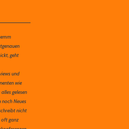
 Bremm
ktgenauen
ckt, geht
views und
inenten wie
alles gelesen
en noch Neues
chreibt nicht
, oft ganz
nkonferenzen.