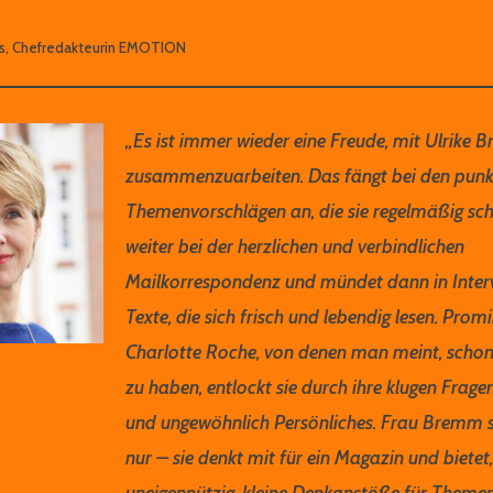
aus, Chefredakteurin EMOTION
„Es ist immer wieder eine Freude, mit Ulrike
zusammenzuarbeiten. Das fängt bei den pun
Themenvorschlägen an, die sie regelmäßig schi
weiter bei der herzlichen und verbindlichen
Mailkorrespondenz und mündet dann in Inter
Texte, die sich frisch und lebendig lesen. Prom
Charlotte Roche, von denen man meint, schon 
zu haben, entlockt sie durch ihre klugen Frag
und ungewöhnlich Persönliches. Frau Bremm s
nur – sie denkt mit für ein Magazin und bietet
uneigennützig, kleine Denkanstöße für Theme