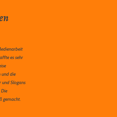
en
Medienarbeit
ffte es sehr
eise
n und die
er und Slogans
 Die
ß gemacht.