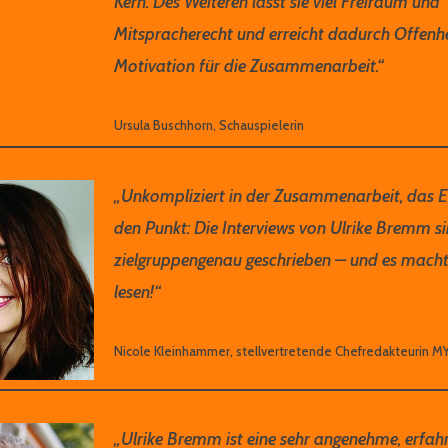
Kern. Des Weiteren lässt sie viel Freiraum und
Mitspracherecht und erreicht dadurch Offenhe
Motivation für die Zusammenarbeit.“
Ursula Buschhorn, Schauspielerin
„Unkompliziert in der Zusammenarbeit, das E
den Punkt: Die Interviews von Ulrike Bremm si
zielgruppengenau geschrieben – und es macht
lesen!“
Nicole Kleinhammer, stellvertretende Chefredakteurin 
„Ulrike Bremm ist eine sehr angenehme, erfah